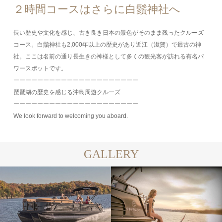
２時間コースはさらに白鬚神社へ
長い歴史や文化を感じ、古き良き日本の景色がそのまま残ったクルーズ
コース。白鬚神社も2,000年以上の歴史があり近江（滋賀）で最古の神
社。ここは名前の通り長生きの神様として多くの観光客が訪れる有名パ
ワースポットです。
ーーーーーーーーーーーーーーーーーーーーー
琵琶湖の歴史を感じる沖島周遊クルーズ
ーーーーーーーーーーーーーーーーーーーーー
We look forward to welcoming you aboard.
GALLERY