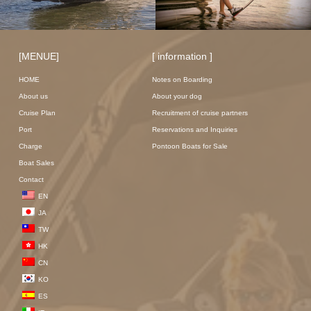
[MENUE]
[ information ]
HOME
Notes on Boarding
About us
About your dog
Cruise Plan
Recruitment of cruise partners
Port
Reservations and Inquiries
Charge
Pontoon Boats for Sale
Boat Sales
Contact
EN
JA
TW
HK
CN
KO
ES