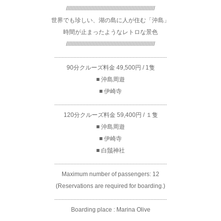
////////////////////////////////////////////////////////////
世界でも珍しい、湖の島に人が住む「沖島」
時間が止まったようなレトロな景色
////////////////////////////////////////////////////////////
............................................................................
90分クルーズ料金 49,500円 / 1隻
■ 沖島周遊
■ 伊崎寺
............................................................................
120分クルーズ料金 59,400円 / １隻
■ 沖島周遊
■ 伊崎寺
■ 白鬚神社
............................................................................
Maximum number of passengers: 12
(Reservations are required for boarding.)
............................................................................
Boarding place : Marina Olive