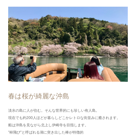
春は桜が綺麗な沖島
淡水の島に人が住む。そんな世界的にも珍しい有人島。
現在でも約200人ほどが暮らしどこかレトロな街並みに癒されます。
船は沖島を見ながら北上し伊崎寺を目指します。
”棹飛び”と呼ばれる湖に突き出した棒が特徴的