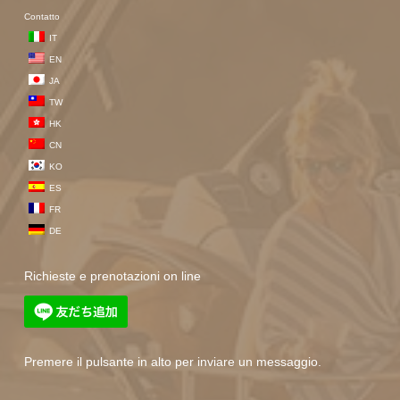
Contatto
IT
EN
JA
TW
HK
CN
KO
ES
FR
DE
Richieste e prenotazioni on line
Premere il pulsante in alto per inviare un messaggio.