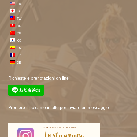
EN
JA
TW
HK
CN
KO
ES
FR
DE
Richieste e prenotazioni on line
Premere il pulsante in alto per inviare un messaggio.