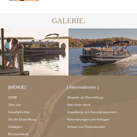
GALERIE.
[MENUE]
[ Informationen ]
HOME
Hinweise zur Einschiffung.
Über uns
Über Ihren Hund
Kreuzfahrt-Plan
Anwerbung von Kreuzfahrtpartnern
Ort der Einschiffung
Reservierungen und Anfragen
Anklagen.
Verkauf von Pontonbooten
Bootsverkäufe