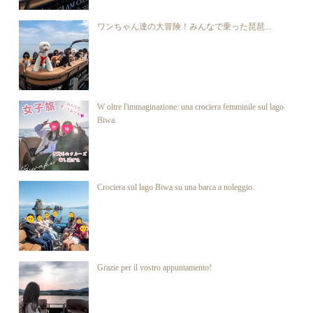
ワンちゃん達の大冒険！みんなで乗った琵琶...
W oltre l'immaginazione: una crociera femminile sul lago
Biwa.
Crociera sul lago Biwa su una barca a noleggio.
Grazie per il vostro appuntamento!