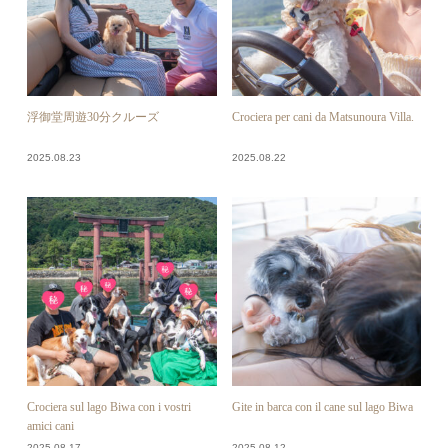
浮御堂周遊30分クルーズ
Crociera per cani da Matsunoura Villa.
2025.08.23
2025.08.22
Crociera sul lago Biwa con i vostri
Gite in barca con il cane sul lago Biwa
amici cani
2025.08.17
2025.08.12