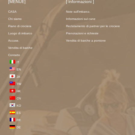
[MENUE]
[ informazioni ]
CASA
Note sull'imbarco.
Chi siamo
Informazioni sul cane
Piano di crociera
Reclutamento di partner per le crociere
Luogo di imbarco
Prenotazioni e richieste
Accuse.
Vendita di barche a pontone
Vendita di barche
Contatto
IT
EN
JA
TW
HK
CN
KO
ES
FR
DE