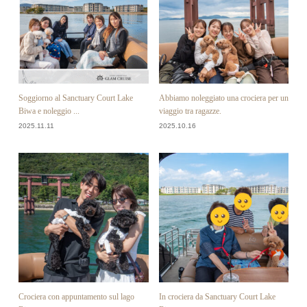
Soggiorno al Sanctuary Court Lake
Abbiamo noleggiato una crociera per un
Biwa e noleggio ...
viaggio tra ragazze.
2025.11.11
2025.10.16
Crociera con appuntamento sul lago
In crociera da Sanctuary Court Lake