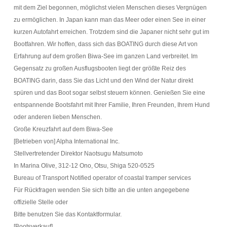
mit dem Ziel begonnen, möglichst vielen Menschen dieses Vergnügen
zu ermöglichen. In Japan kann man das Meer oder einen See in einer
kurzen Autofahrt erreichen. Trotzdem sind die Japaner nicht sehr gut im
Bootfahren. Wir hoffen, dass sich das BOATING durch diese Art von
Erfahrung auf dem großen Biwa-See im ganzen Land verbreitet. Im
Gegensatz zu großen Ausflugsbooten liegt der größte Reiz des
BOATING darin, dass Sie das Licht und den Wind der Natur direkt
spüren und das Boot sogar selbst steuern können. Genießen Sie eine
entspannende Bootsfahrt mit Ihrer Familie, Ihren Freunden, Ihrem Hund
oder anderen lieben Menschen.
Große Kreuzfahrt auf dem Biwa-See
[Betrieben von] Alpha International Inc.
Stellvertretender Direktor Naotsugu Matsumoto
In Marina Olive, 312-12 Ono, Otsu, Shiga 520-0525
Bureau of Transport Notified operator of coastal tramper services
Für Rückfragen wenden Sie sich bitte an die unten angegebene
offizielle Stelle oder
Bitte benutzen Sie das Kontaktformular.
[Bootsverkauf].