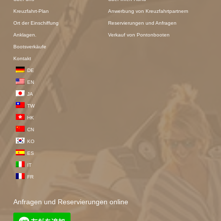
Kreuzfahrt-Plan
Anwerbung von Kreuzfahrtpartnern
Ort der Einschiffung
Reservierungen und Anfragen
Anklagen.
Verkauf von Pontonbooten
Bootsverkäufe
Kontakt
DE
EN
JA
TW
HK
CN
KO
ES
IT
FR
Anfragen und Reservierungen online