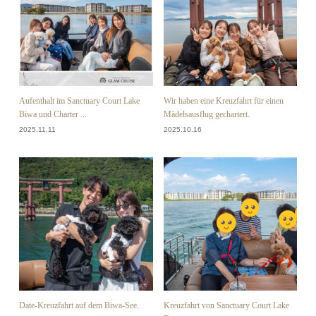
Aufenthalt im Sanctuary Court Lake
Wir haben eine Kreuzfahrt für einen
Biwa und Charter ...
Mädelsausflug gechartert.
2025.11.11
2025.10.16
Date-Kreuzfahrt auf dem Biwa-See.
Kreuzfahrt von Sanctuary Court Lake