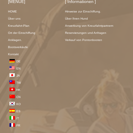
[MENUE]
[ Informationen ]
HOME
Hinweise zur Einschiffung.
Über uns
Über Ihren Hund
Kreuzfahrt-Plan
Anwerbung von Kreuzfahrtpartnern
Ort der Einschiffung
Reservierungen und Anfragen
Anklagen.
Verkauf von Pontonbooten
Bootsverkäufe
Kontakt
DE
EN
JA
TW
HK
CN
KO
ES
IT
FR