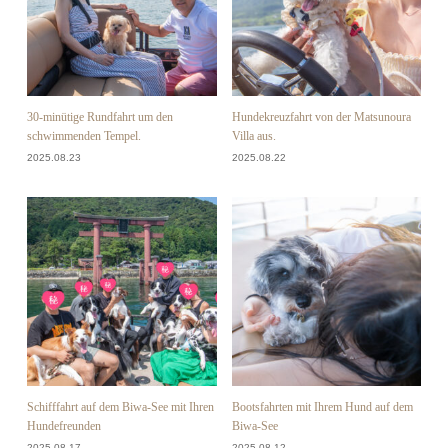
30-minütige Rundfahrt um den
Hundekreuzfahrt von der Matsunoura
schwimmenden Tempel.
Villa aus.
2025.08.23
2025.08.22
Schifffahrt auf dem Biwa-See mit Ihren
Bootsfahrten mit Ihrem Hund auf dem
Hundefreunden
Biwa-See
2025.08.17
2025.08.12