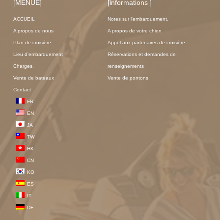
[MENUE]
[informations ]
ACCUEIL
Notes sur l'embarquement.
A propos de nous
A propos de votre chien
Plan de croisière
Appel aux partenaires de croisière
Lieu d'embarquement
Réservations et demandes de
Charges.
renseignements
Vente de bateaux
Vente de pontons
Contact
FR
EN
JA
TW
HK
CN
KO
ES
IT
DE