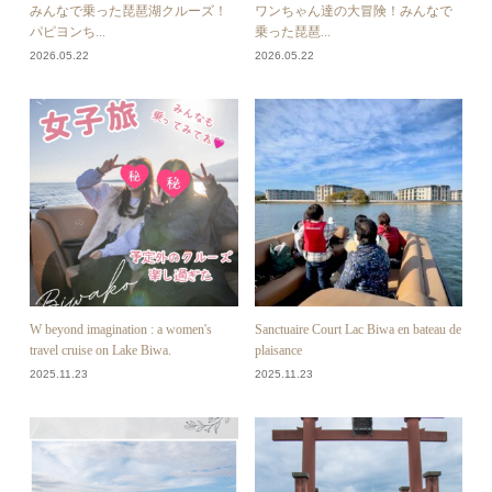
みんなで乗った琵琶湖クルーズ！
ワンちゃん達の大冒険！みんなで
パピヨンち...
乗った琵琶...
2026.05.22
2026.05.22
W beyond imagination : a women's
Sanctuaire Court Lac Biwa en bateau de
travel cruise on Lake Biwa.
plaisance
2025.11.23
2025.11.23