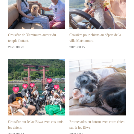
Croisière de 30 minutes autour du
Croisière pour chiens au départ de la
temple flottant.
villa Matsunoura.
2025.08.23
2025.08.22
Croisière sur le lac Biwa avec vos amis
Promenades en bateau avec votre chien
les chiens
sur le lac Biwa
2025.08.17
2025.08.12