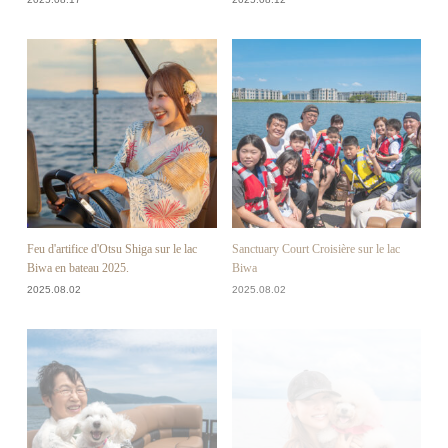
Feu d'artifice d'Otsu Shiga sur le lac
Sanctuary Court Croisière sur le lac
Biwa en bateau 2025.
Biwa
2025.08.02
2025.08.02