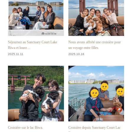
Séjournez au Sanctuary Court Lake
Nous avons affrété une croisière pour
Biwa et louez ...
un voyage entre filles.
2025.11.11
2025.10.16
Croisière sur le lac Biwa.
Croisière depuis Sanctuary Court Lac