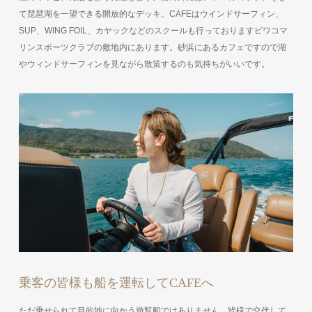
て琵琶湖を一望できる開放的なデッキ。CAFEはウインドサーフィン、
SUP、WING FOIL、カヤックなどのスクールも行っておりますビワコマ
リンスポーツクラブの敷地内にあります。砂浜にあるカフェですので湖
やウィンドサーフィンを見ながら散策するのも気持ちがいいです。
乗客の皆様も船を運転してCAFEへ
ただ乗せられて目的地に向かう遊覧船ではありません。皆様で交代して