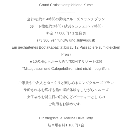
Grand Cruises empfohlene Kurse
---------------
全行程 約3~4時間の満喫クルーズ＆ランチプラン
(ボート往復約2時間 / 砂浜＆カフェ1〜２時間)
料金 77,000円 / １隻貸切
(+3.300 Yen für GW und Juli/August)
Ein gechartertes Boot (Kapazität bis zu 12 Passagiere zum gleichen
Preis)
■ 10名様ならお一人約7,700円でリゾート体験
*Mittagessen und Cafégebühren sind nicht inbegriffen.
---------------
ご家族やご友人とゆっくりと楽しめるロングクルーズプラン
乗船されるお客様も船の運転体験をしながらクルーズ
女子会やお誕生日の記念などパーティーとしての
ご利用もお勧めです♩
Einstiegsstelle: Marina Olive Jetty
駐車場有料1,100円 / 台