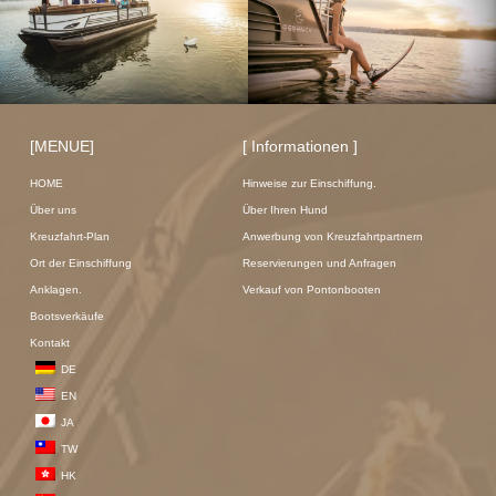
[MENUE]
[ Informationen ]
HOME
Hinweise zur Einschiffung.
Über uns
Über Ihren Hund
Kreuzfahrt-Plan
Anwerbung von Kreuzfahrtpartnern
Ort der Einschiffung
Reservierungen und Anfragen
Anklagen.
Verkauf von Pontonbooten
Bootsverkäufe
Kontakt
DE
EN
JA
TW
HK