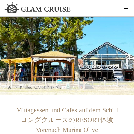
P.harbour cafeに船で行くラ...
Mittagessen und Cafés auf dem Schiff
ロングクルーズのRESORT体験
Von/nach Marina Olive