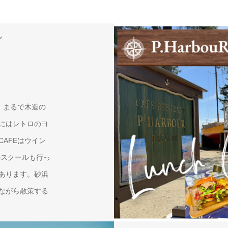
ン
、まるで木造の
にはレトロのヨ
AFEはウイン
どのスクールも行っ
あります。砂浜
ながら散策する