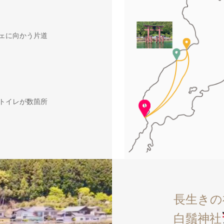
ェに向かう片道
トイレが数箇所
長生きの
白鬚神社