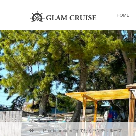
HOME
P.harbour cafeに船で行くランチクルーズ