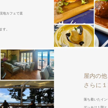
現地カフェで直
ます。
屋内の他
さらに１
落ち着いたイン
デッキは１階と