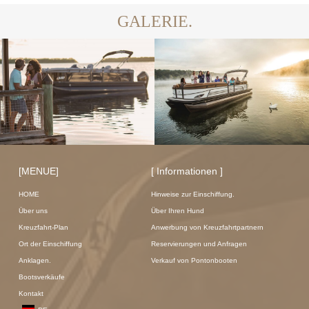
GALERIE.
[MENUE]
[ Informationen ]
HOME
Hinweise zur Einschiffung.
Über uns
Über Ihren Hund
Kreuzfahrt-Plan
Anwerbung von Kreuzfahrtpartnern
Ort der Einschiffung
Reservierungen und Anfragen
Anklagen.
Verkauf von Pontonbooten
Bootsverkäufe
Kontakt