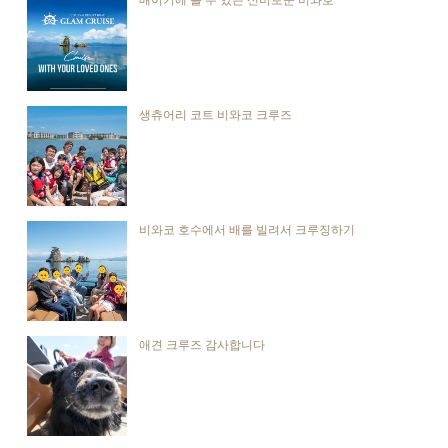
생츄어리 코트 비와코 크루즈
비와코 호수에서 배를 빌려서 크루징하기
애견 크루즈 감사합니다