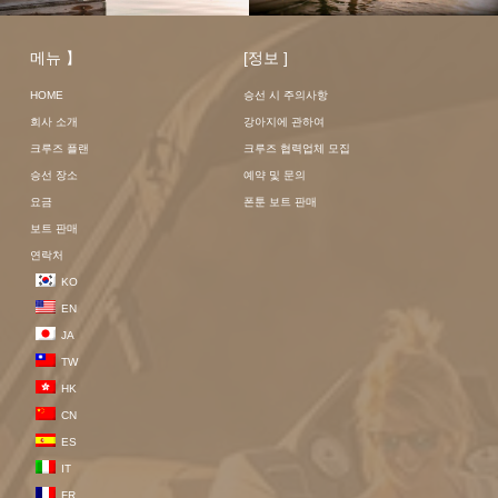
메뉴 】
[정보 ]
HOME
승선 시 주의사항
회사 소개
강아지에 관하여
크루즈 플랜
크루즈 협력업체 모집
승선 장소
예약 및 문의
요금
폰툰 보트 판매
보트 판매
연락처
KO
EN
JA
TW
HK
CN
ES
IT
FR