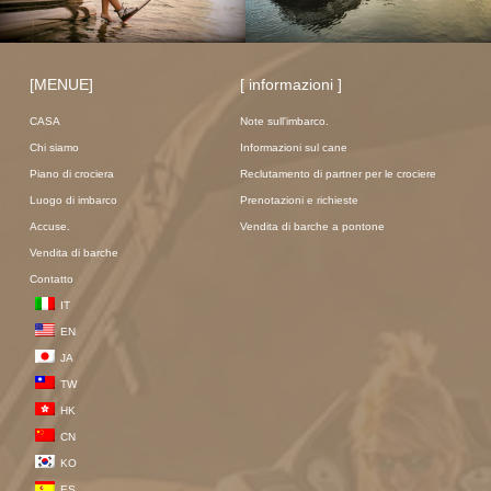
[MENUE]
[ informazioni ]
CASA
Note sull'imbarco.
Chi siamo
Informazioni sul cane
Piano di crociera
Reclutamento di partner per le crociere
Luogo di imbarco
Prenotazioni e richieste
Accuse.
Vendita di barche a pontone
Vendita di barche
Contatto
IT
EN
JA
TW
HK
CN
KO
ES