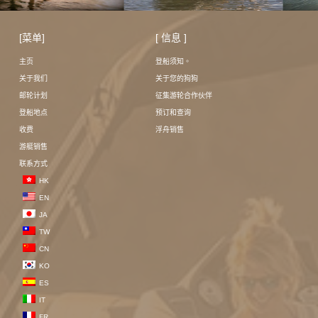
[菜单]
[ 信息 ]
主页
登船须知。
关于我们
关于您的狗狗
邮轮计划
征集游轮合作伙伴
登船地点
预订和查询
收费
浮舟销售
游艇销售
联系方式
HK
EN
JA
TW
CN
KO
ES
IT
FR