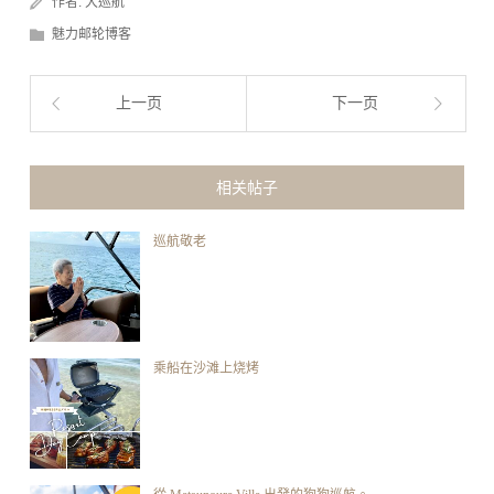
作者:
大巡航
魅力邮轮博客
上一页
下一页
相关帖子
巡航敬老
乘船在沙滩上烧烤