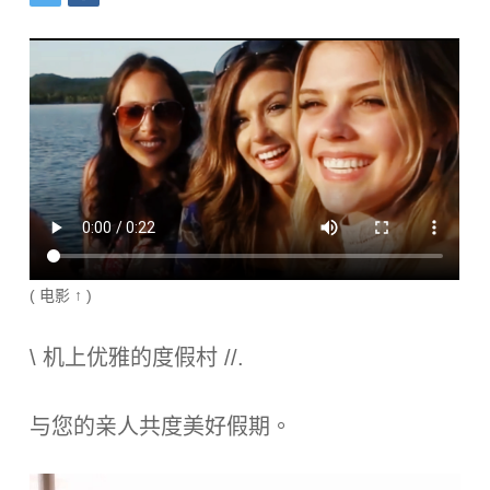
( 电影 ↑ )
\ 机上优雅的度假村 //.
与您的亲人共度美好假期。