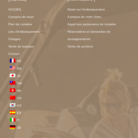
ACCUEIL
Notes sur l'embarquement.
A propos de nous
A propos de votre chien
Plan de croisière
Appel aux partenaires de croisière
Lieu d'embarquement
Réservations et demandes de
Charges.
renseignements
Vente de bateaux
Vente de pontons
Contact
FR
EN
JA
TW
HK
CN
KO
ES
IT
DE