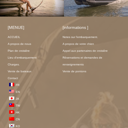
[MENUE]
[informations ]
ACCUEIL
Notes sur l'embarquement.
A propos de nous
A propos de votre chien
Plan de croisière
Appel aux partenaires de croisière
Lieu d'embarquement
Réservations et demandes de
Charges.
renseignements
Vente de bateaux
Vente de pontons
Contact
FR
EN
JA
TW
HK
CN
KO