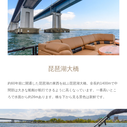
琵琶湖大橋
約60年前に開通した琵琶湖の東西を結ぶ琵琶湖大橋。全長約1400mで中
間部は大きな船舶が航行できるように高くなっています。一番高いとこ
ろで水面から約26mあります。橋を下から見る景色は新鮮です。