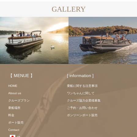
GALLERY
【 MENUE 】
[ information ]
HOME
乗船に関する注意事項
About us
ワンちゃんに関して
クルーズプラン
クルーズ協力企業様募集
乗船場所
ご予約・お問い合わせ
料金
ポンツーンボート販売
ボート販売
Contact