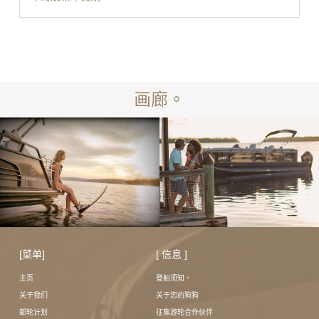
画廊。
[菜单]
[ 信息 ]
主页
登船须知。
关于我们
关于您的狗狗
邮轮计划
征集游轮合作伙伴