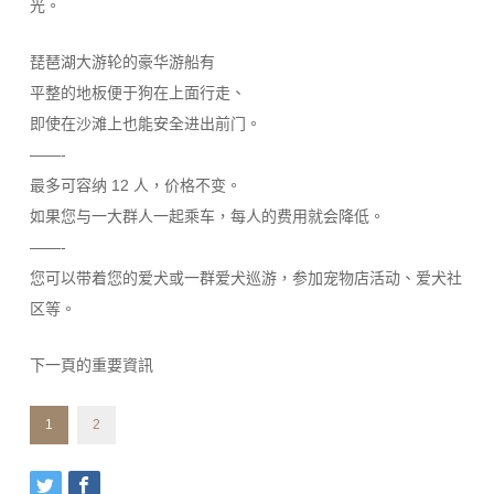
光。
琵琶湖大游轮的豪华游船有
平整的地板便于狗在上面行走、
即使在沙滩上也能安全进出前门。
——-
最多可容纳 12 人，价格不变。
如果您与一大群人一起乘车，每人的费用就会降低。
——-
您可以带着您的爱犬或一群爱犬巡游，参加宠物店活动、爱犬社
区等。
下一頁的重要資訊
1
2