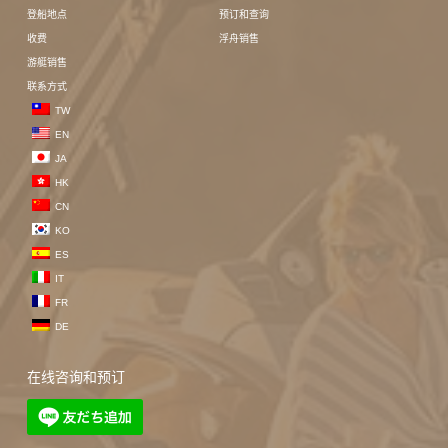
登船地点
预订和查询
收费
浮舟销售
游艇销售
联系方式
TW
EN
JA
HK
CN
KO
ES
IT
FR
DE
在线咨询和预订