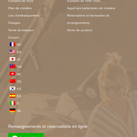
A propos de nous
A propos de votre chien
Plan de croisière
Appel aux partenaires de croisière
Lieu d'embarquement
Réservations et demandes de
Charges.
renseignements
Vente de bateaux
Vente de pontons
Contact
FR
EN
JA
TW
HK
CN
KO
ES
IT
DE
Renseignements et réservations en ligne