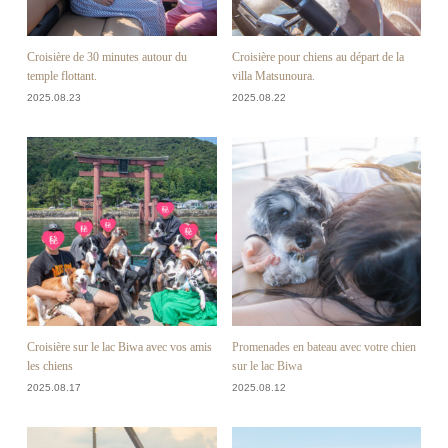
Croisière de 30 minutes autour du
Croisière pour chiens au départ de la
temple flottant.
villa Matsunoura.
2025.08.23
2025.08.22
Croisière sur le lac Biwa avec vos amis
Promenades en bateau avec votre chien
les chiens
sur le lac Biwa
2025.08.17
2025.08.12