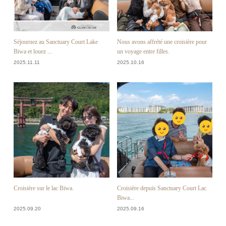
Séjournez au Sanctuary Court Lake
Nous avons affrété une croisière pour
Biwa et louez ...
un voyage entre filles.
2025.11.11
2025.10.16
Croisière sur le lac Biwa.
Croisière depuis Sanctuary Court Lac
Biwa...
2025.09.20
2025.09.16