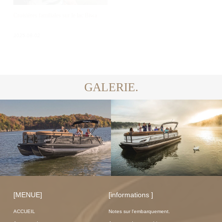
Croisières familiales sur le lac Biwa
Croisières en charter sur le lac Biwa
avec votre chien
2025.08.02
2025.08.02
GALERIE.
[MENUE]
[informations ]
ACCUEIL
Notes sur l'embarquement.