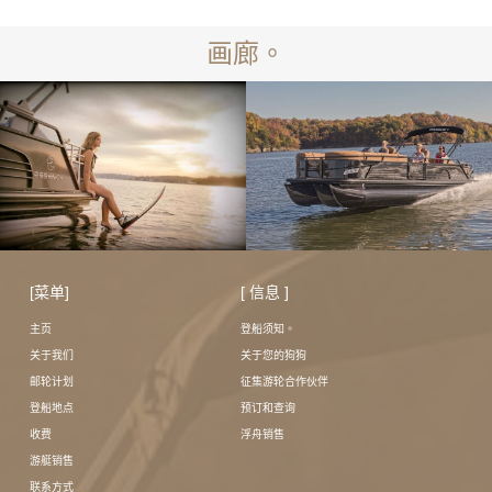
画廊。
[菜单]
[ 信息 ]
主页
登船须知。
关于我们
关于您的狗狗
邮轮计划
征集游轮合作伙伴
登船地点
预订和查询
收费
浮舟销售
游艇销售
联系方式