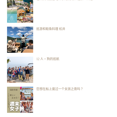
巡游和鲶鱼料理 松井
12 人 + 狗的巡航
您想在船上度过一个女孩之夜吗？