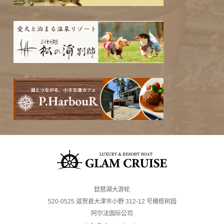
琵琶湖大游轮
520-0525 滋贺县大津市小野 312-12 号橄榄树园
阿尔法国际公司