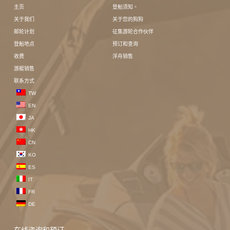
主页
登船须知。
关于我们
关于您的狗狗
邮轮计划
征集游轮合作伙伴
登船地点
预订和查询
收费
浮舟销售
游艇销售
联系方式
TW
EN
JA
HK
CN
KO
ES
IT
FR
DE