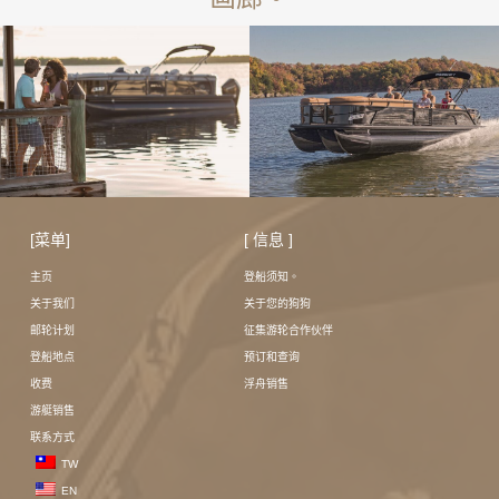
[菜单]
[ 信息 ]
主页
登船须知。
关于我们
关于您的狗狗
邮轮计划
征集游轮合作伙伴
登船地点
预订和查询
收费
浮舟销售
游艇销售
联系方式
TW
EN