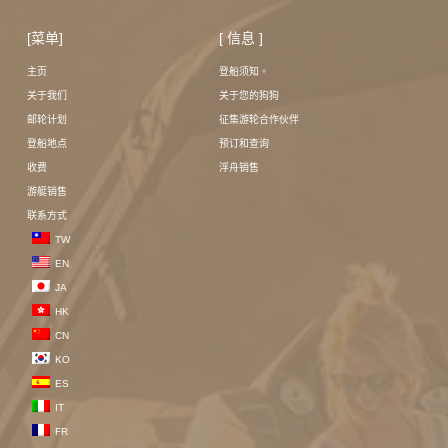
[菜单]
[ 信息 ]
主页
登船须知。
关于我们
关于您的狗狗
邮轮计划
征集游轮合作伙伴
登船地点
预订和查询
收费
浮舟销售
游艇销售
联系方式
TW
EN
JA
HK
CN
KO
ES
IT
FR