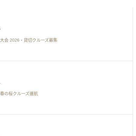
5
大会 2026・貸切クルーズ募集
1
春の桜クルーズ運航
4