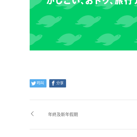
鸣叫
分享
年終及新年假期