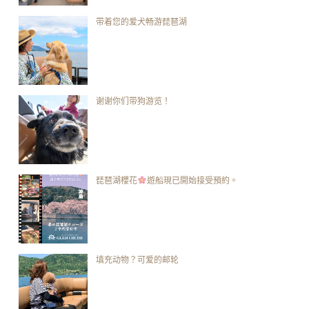
带着您的爱犬畅游琵琶湖
谢谢你们带狗游览！
琵琶湖櫻花
遊船現已開始接受預約。
填充动物？可爱的邮轮