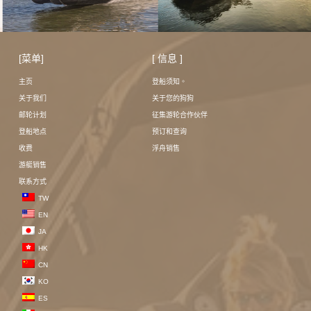
[菜单]
[ 信息 ]
主页
登船须知。
关于我们
关于您的狗狗
邮轮计划
征集游轮合作伙伴
登船地点
预订和查询
收费
浮舟销售
游艇销售
联系方式
TW
EN
JA
HK
CN
KO
ES