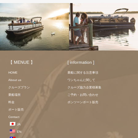
【 MENUE 】
[ information ]
HOME
乗船に関する注意事項
About us
ワンちゃんに関して
クルーズプラン
クルーズ協力企業様募集
乗船場所
ご予約・お問い合わせ
料金
ポンツーンボート販売
ボート販売
Contact
JA
EN