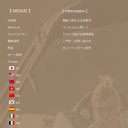
【 MENUE 】
[ information ]
HOME
乗船に関する注意事項
About us
ワンちゃんに関して
クルーズプラン
クルーズ協力企業様募集
乗船場所
ご予約・お問い合わせ
料金
ポンツーンボート販売
ボート販売
Contact
JA
EN
TW
HK
CN
KO
ES
IT
FR