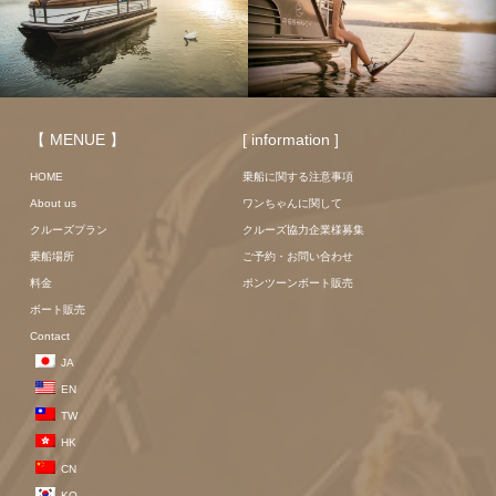
【 MENUE 】
[ information ]
HOME
乗船に関する注意事項
About us
ワンちゃんに関して
クルーズプラン
クルーズ協力企業様募集
乗船場所
ご予約・お問い合わせ
料金
ポンツーンボート販売
ボート販売
Contact
JA
EN
TW
HK
CN
KO