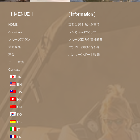
【 MENUE 】
[ information ]
HOME
乗船に関する注意事項
About us
ワンちゃんに関して
クルーズプラン
クルーズ協力企業様募集
乗船場所
ご予約・お問い合わせ
料金
ポンツーンボート販売
ボート販売
Contact
JA
EN
TW
HK
CN
KO
ES
IT
FR