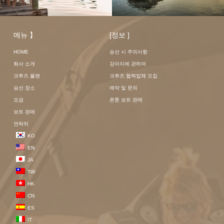
메뉴 】
[정보 ]
HOME
승선 시 주의사항
회사 소개
강아지에 관하여
크루즈 플랜
크루즈 협력업체 모집
승선 장소
예약 및 문의
요금
폰툰 보트 판매
보트 판매
연락처
KO
EN
JA
TW
HK
CN
ES
IT