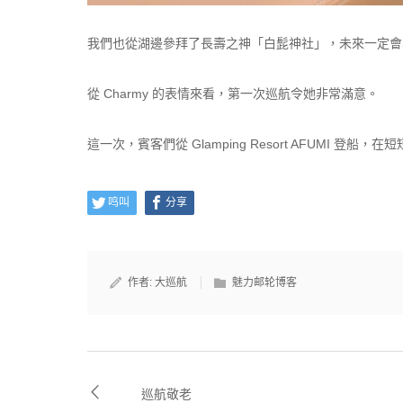
我們也從湖邊參拜了長壽之神「白髭神社」，未來一定會
從 Charmy 的表情來看，第一次巡航令她非常滿意。
這一次，賓客們從 Glamping Resort AFUMI 登船，在短短
鸣叫
分享
作者:
大巡航
魅力邮轮博客
巡航敬老