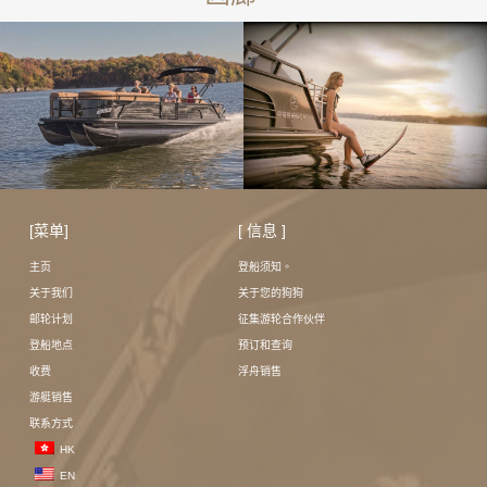
[菜单]
[ 信息 ]
主页
登船须知。
关于我们
关于您的狗狗
邮轮计划
征集游轮合作伙伴
登船地点
预订和查询
收费
浮舟销售
游艇销售
联系方式
HK
EN