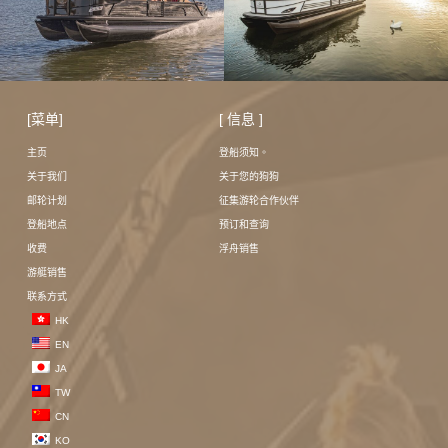
[菜单]
[ 信息 ]
主页
登船须知。
关于我们
关于您的狗狗
邮轮计划
征集游轮合作伙伴
登船地点
预订和查询
收费
浮舟销售
游艇销售
联系方式
HK
EN
JA
TW
CN
KO