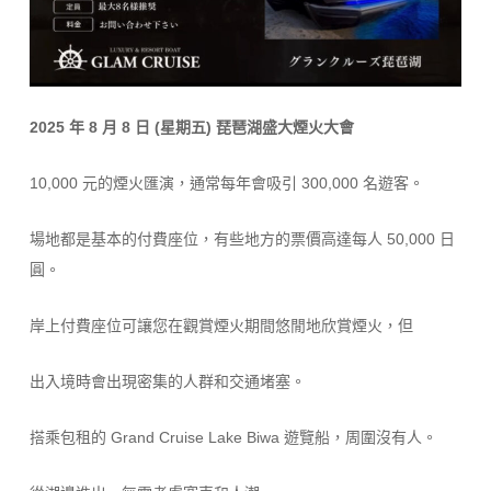
2025 年 8 月 8 日 (星期五) 琵琶湖盛大煙火大會
10,000 元的煙火匯演，通常每年會吸引 300,000 名遊客。
場地都是基本的付費座位，有些地方的票價高達每人 50,000 日
圓。
岸上付費座位可讓您在觀賞煙火期間悠閒地欣賞煙火，但
出入境時會出現密集的人群和交通堵塞。
搭乘包租的 Grand Cruise Lake Biwa 遊覽船，周圍沒有人。