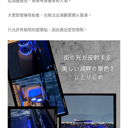
從湖邊進出，無需考慮塞車和人潮。
大眾即使擁有船隻，也無法出海觀賞煙火匯演。
只允許有執照的遊樂船，因此進出受到限制。