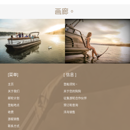
画廊。
[菜单]
[ 信息 ]
主页
登船须知。
关于我们
关于您的狗狗
邮轮计划
征集游轮合作伙伴
登船地点
预订和查询
收费
浮舟销售
游艇销售
联系方式