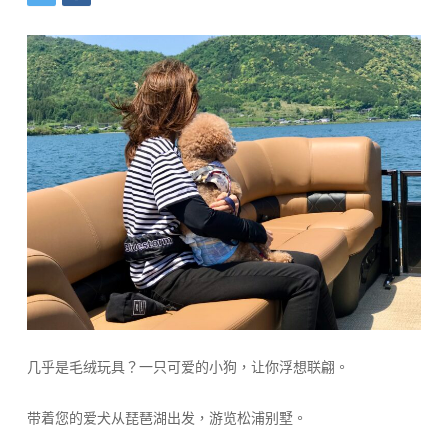
几乎是毛绒玩具？一只可爱的小狗，让你浮想联翩。
带着您的爱犬从琵琶湖出发，游览松浦别墅。