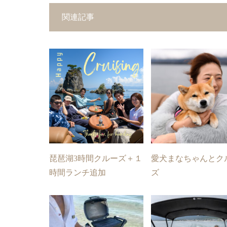
関連記事
琵琶湖3時間クルーズ＋１
愛犬まなちゃんとク
時間ランチ追加
ズ