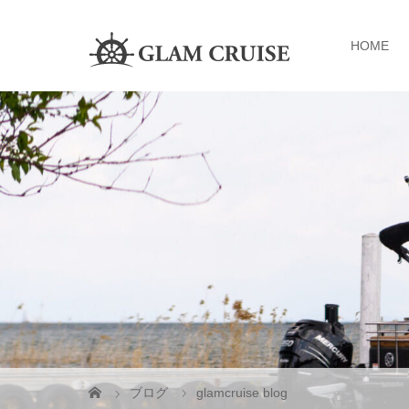
HOME
ブログ
glamcruise blog