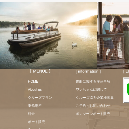
【 MENUE 】
[ information ]
[ 
HOME
乗船に関する注意事項
About us
ワンちゃんに関して
クルーズプラン
クルーズ協力企業様募集
乗船場所
ご予約・お問い合わせ
料金
ポンツーンボート販売
ボート販売