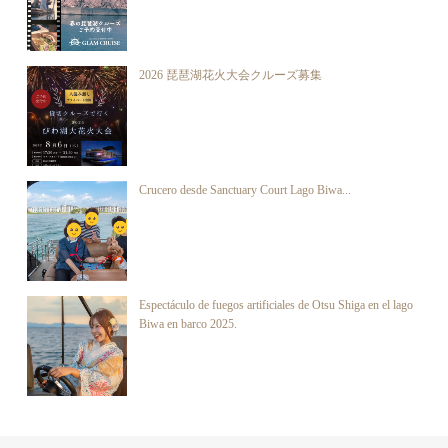
2026 琵琶湖花火大会クルーズ募集
Crucero desde Sanctuary Court Lago Biwa...
Espectáculo de fuegos artificiales de Otsu Shiga en el lago
Biwa en barco 2025.