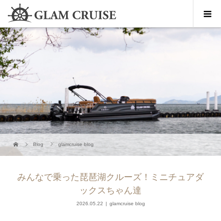
Blog
glamcruise blog
みんなで乗った琵琶湖クルーズ！ミニチュアダ
ックスちゃん達
2026.05.22
glamcruise blog