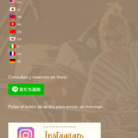
EN
JA
TW
HK
CN
KO
IT
FR
DE
Consultas y reservas en línea
Pulse el botón de arriba para enviar un mensaje.