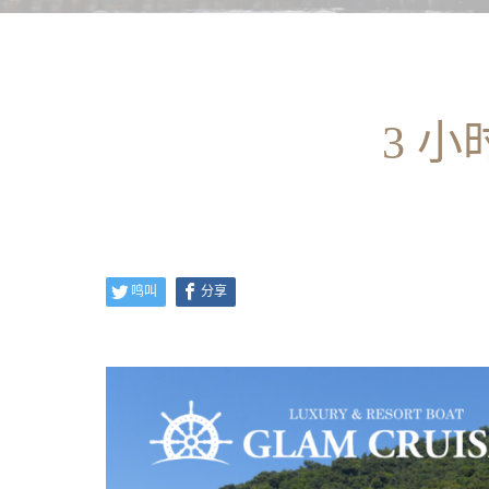
3 
鸣叫
分享