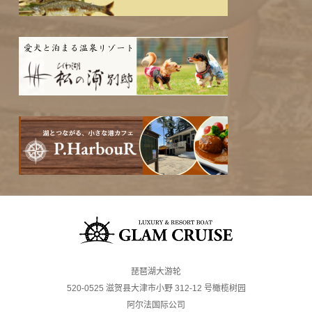
琵琶湖大游轮
520-0525 滋贺县大津市小野 312-12 号橄榄树园
阿尔法国际公司