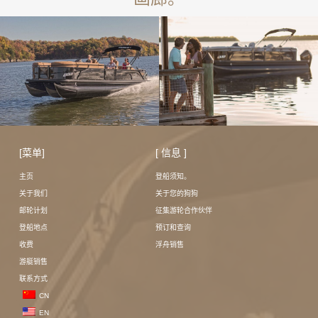
[菜单]
[ 信息 ]
主页
登船须知。
关于我们
关于您的狗狗
邮轮计划
征集游轮合作伙伴
登船地点
预订和查询
收费
浮舟销售
游艇销售
联系方式
CN
EN