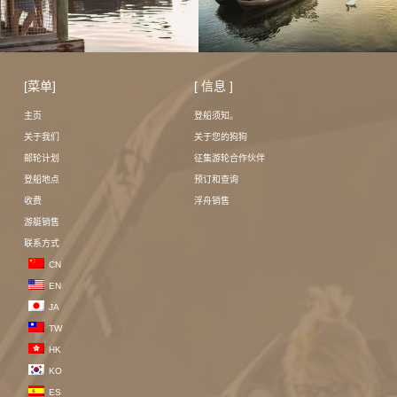
[菜单]
[ 信息 ]
主页
登船须知。
关于我们
关于您的狗狗
邮轮计划
征集游轮合作伙伴
登船地点
预订和查询
收费
浮舟销售
游艇销售
联系方式
CN
EN
JA
TW
HK
KO
ES