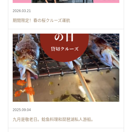
2026.03.21
期間限定！春の桜クルーズ運航
2025.09.04
九月是敬老日。鲶鱼料理和琵琶湖私人游船。