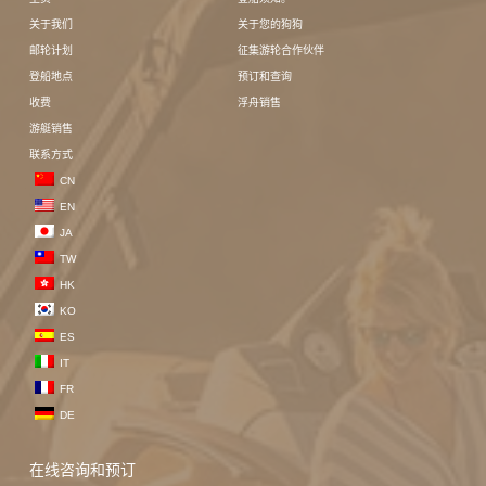
关于我们
关于您的狗狗
邮轮计划
征集游轮合作伙伴
登船地点
预订和查询
收费
浮舟销售
游艇销售
联系方式
CN
EN
JA
TW
HK
KO
ES
IT
FR
DE
在线咨询和预订