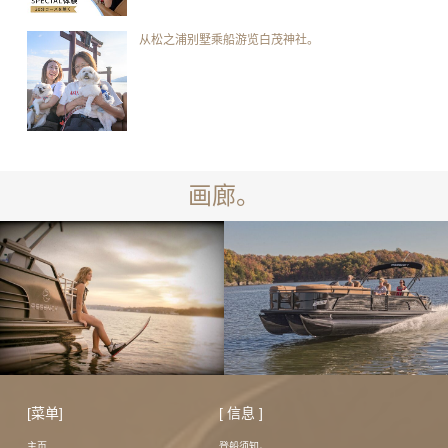
从松之浦别墅乘船游览白茂神社。
画廊。
[菜单]
[ 信息 ]
主页
登船须知。