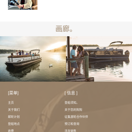
画廊。
[菜单]
[ 信息 ]
主页
登船须知。
关于我们
关于您的狗狗
邮轮计划
征集游轮合作伙伴
登船地点
预订和查询
收费
浮舟销售