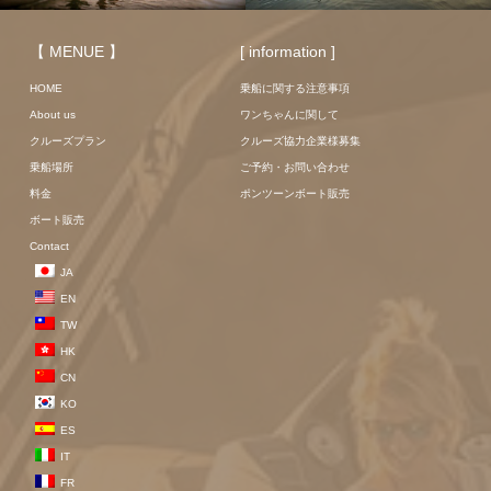
【 MENUE 】
[ information ]
HOME
乗船に関する注意事項
About us
ワンちゃんに関して
クルーズプラン
クルーズ協力企業様募集
乗船場所
ご予約・お問い合わせ
料金
ポンツーンボート販売
ボート販売
Contact
JA
EN
TW
HK
CN
KO
ES
IT
FR