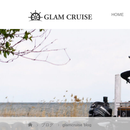
HOME
ブログ
glamcruise blog