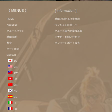
【 MENUE 】
[ information ]
HOME
乗船に関する注意事項
About us
ワンちゃんに関して
クルーズプラン
クルーズ協力企業様募集
乗船場所
ご予約・お問い合わせ
料金
ポンツーンボート販売
ボート販売
Contact
JA
EN
TW
HK
CN
KO
ES
IT
FR