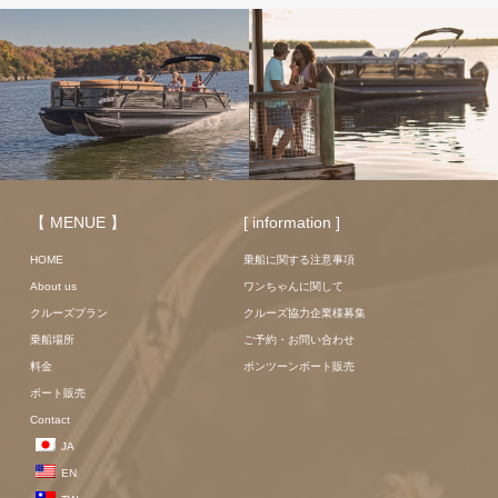
【 MENUE 】
[ information ]
HOME
乗船に関する注意事項
About us
ワンちゃんに関して
クルーズプラン
クルーズ協力企業様募集
乗船場所
ご予約・お問い合わせ
料金
ポンツーンボート販売
ボート販売
Contact
JA
EN