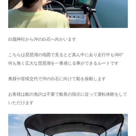
白鬚神社から沖の白石へ向かいます
こちらは琵琶湖の地図で見るとど真ん中にあり走行中も360°
何も無く広大な琵琶湖を一番感じる事ができるルートです
奥様や皆様交代で沖の白石に向けて船を操船します
お客様は船の免許は不要で船長の指示に従って運転体験をして
いただけます